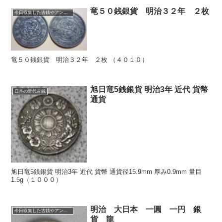
竜５０銭銀貨 明治３２年 ２枚
今日収集した古銭やアンティークコイン
竜５０銭銀貨 明治３２年 ２枚 （４０１０）
旭日竜5銭銀貨 明治3年 近代 貨幣
日本の近代古銭
通貨
旭日竜5銭銀貨 明治3年 近代 貨幣 通貨径15.9mm 厚み0.9mm 量目
1.5g（１０００）
明治 大日本 一圓 一円 銀
今日収集した古銭やアンティークコイン
貨 龍