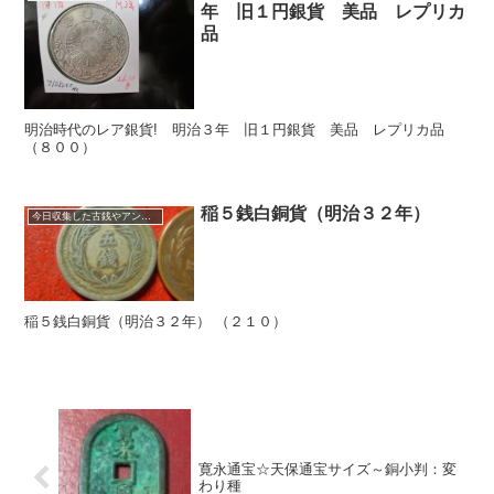
年 旧１円銀貨 美品 レプリカ
品
明治時代のレア銀貨! 明治３年 旧１円銀貨 美品 レプリカ品
（８００）
稲５銭白銅貨（明治３２年）
今日収集した古銭やアンティークコイン
稲５銭白銅貨（明治３２年） （２１０）
寛永通宝☆天保通宝サイズ～銅小判：変
わり種