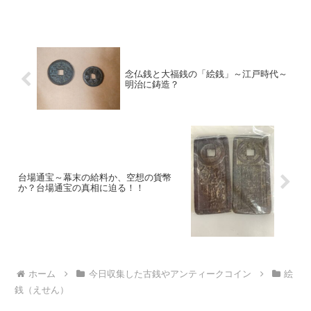
念仏銭と大福銭の「絵銭」～江戸時代～
明治に鋳造？
台場通宝～幕末の給料か、空想の貨幣
か？台場通宝の真相に迫る！！
ホーム
今日収集した古銭やアンティークコイン
絵
銭（えせん）