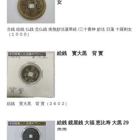
女
古銭 絵銭 仏銭 念仏銭 南無妙法蓮華経 /三十番神 妙法 日蓮 十羅剌女
（１０００）
絵銭 寳大黒 背 寳
今日収集した古銭やアンティークコイン
絵銭 寳大黒 背 寳（２６０２）
絵銭 鏡屋銭 大福 恵比寿 大黒 29
今日収集した古銭やアンティークコイン
ｍｍ