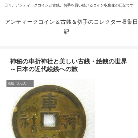
日々、アンティークコインと古銭、切手を買い続けるコイン収集家の日記です
アンティークコイン＆古銭＆切手のコレクター収集日
記
神秘の車折神社と美しい古銭・絵銭の世界
～日本の近代絵銭への旅
絵銭（えせん）