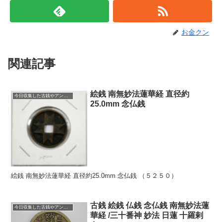
お金クン
関連記事
絵銭 南無妙法蓮華経 直径約
今日収集した古銭やアンティークコイン
25.0mm 念仏銭
絵銭 南無妙法蓮華経 直径約25.0mm 念仏銭 （５２５０）
古銭 絵銭 仏銭 念仏銭 南無妙法蓮
今日収集した古銭やアンティークコイン
華経 /三十番神 妙法 日蓮 十羅剌