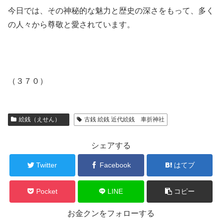
今日では、その神秘的な魅力と歴史の深さをもって、多く
の人々から尊敬と愛されています。
（３７０）
絵銭（えせん）
古銭 絵銭 近代絵銭 車折神社
シェアする
Twitter
Facebook
はてブ
Pocket
LINE
コピー
お金クンをフォローする