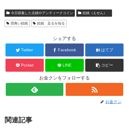
今日収集した古銭やアンティークコイン
絵銭（えせん）
四角い絵銭
絵銭 足るを知る
シェアする
Twitter
Facebook
はてブ
Pocket
LINE
コピー
お金クンをフォローする
お金クン
関連記事