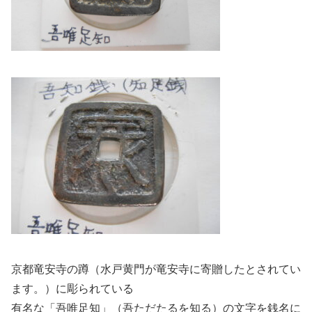
京都竜安寺の蹲（水戸黄門が竜安寺に寄贈したとされてい
ます。）に彫られている
有名な「吾唯足知」（吾ただたるを知る）の文字を銭名に