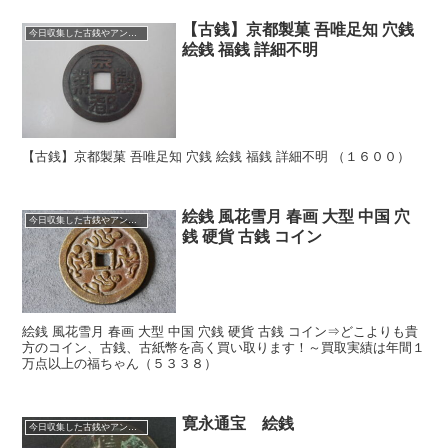
【古銭】京都製菓 吾唯足知 穴銭
今日収集した古銭やアンティークコイン
絵銭 福銭 詳細不明
【古銭】京都製菓 吾唯足知 穴銭 絵銭 福銭 詳細不明 （１６００）
絵銭 風花雪月 春画 大型 中国 穴
今日収集した古銭やアンティークコイン
銭 硬貨 古銭 コイン
絵銭 風花雪月 春画 大型 中国 穴銭 硬貨 古銭 コイン⇒どこよりも貴
方のコイン、古銭、古紙幣を高く買い取ります！～買取実績は年間１
万点以上の福ちゃん（５３３８）
寛永通宝 絵銭
今日収集した古銭やアンティークコイン