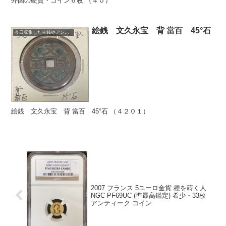
外国の硬貨・コイン６枚 （４０）
絵銭 文久永宝 背 當百 45°石
今日収集した古銭やアンティークコイン
絵銭 文久永宝 背 當百 45°石 （４２０１）
2007 フランス 5ユーロ金貨 種を蒔く人
NGC PF69UC (準最高鑑定) 希少・33枚
アンティーク コイン