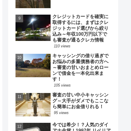
クレジットカードを確実に
取得するには、まずはクレ
ジットカード選びから絞り
込み～年収100万円以下で
も審査が通るクレカ情報
110 views
キャッシングの借り過ぎで
お悩みの多重債務者の方へ
～審査の甘いおまとめロー
ンで借金を一本化出来ま
す！
105 views
審査の甘い中小キャッシン
グ～大手がダメでもここな
ら簡単にお金借りれる！
95 views
今では希少！？人気のダイ
アナ金貨！1997年 リベリア