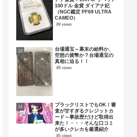
100ドル 金貨 ダイアナ妃
（NGC鑑定 PF69 ULTRA
CAMEO）
89 views
台場通宝～幕末の給料か、
空想の貨幣か？台場通宝の
真相に迫る！！
88 views
ブラックリストでもOK！審
査が甘すぎるクレジットカ
ード～事故歴だけど取得出
来た！・・・そんな口コミ
が多いクレカを厳選紹介
85 views