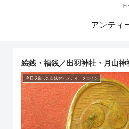
日
アンティ
絵銭・福銭／出羽神社・月山神
今日収集した古銭やアンティークコイン