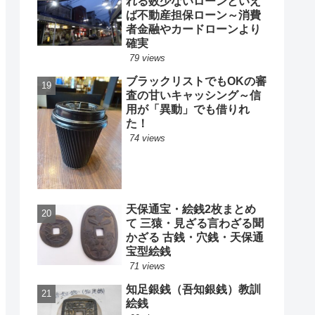
れる数少ないローンといえ
ば不動産担保ローン～消費
者金融やカードローンより
確実
79 views
ブラックリストでもOKの審
査の甘いキャッシング～信
用が「異動」でも借りれ
た！
74 views
天保通宝・絵銭2枚まとめ
て 三猿・見ざる言わざる聞
かざる 古銭・穴銭・天保通
宝型絵銭
71 views
知足銀銭（吾知銀銭）教訓
絵銭