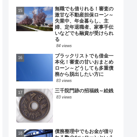
無職でも借りれる！審査の
激甘な不動産担保ローン～
失業中、年金暮らし、主
婦、定年退職者、家事手伝
いなどでも融資が受けられ
る
84 views
ブラックリストでも借金一
本化！審査の甘いおまとめ
ローン～どうしても多重債
務から脱出したい方に
83 views
三千院門跡の招福銭～絵銭
83 views
債務整理中でもお金が借り