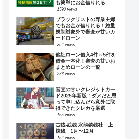
も簡単にお金借りれる
1590 views
ブラックリストの専業主婦
でもお金が借りれる！総量
規制対象外で審査が甘いカ
ードローン
254 views
他社ローン借入4件～5件を
借金一本化！審査の甘いお
まとめローンの一覧
236 views
審査の甘いクレジットカー
ド2025年新版！ダメだと思
って申し込んだら意外に取
得できたクレカを厳選
155 views
古銭‐絵銭 水龍鎮銭社 上
棟銭 1月〜12月
154 views