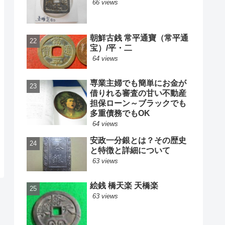
66 views
朝鮮古銭 常平通寶（常平通
宝）/平・二
64 views
専業主婦でも簡単にお金が
借りれる審査の甘い不動産
担保ローン～ブラックでも
多重債務でもOK
64 views
安政一分銀とは？その歴史
と特徴と詳細について
63 views
絵銭 橋天楽 天橋楽
63 views