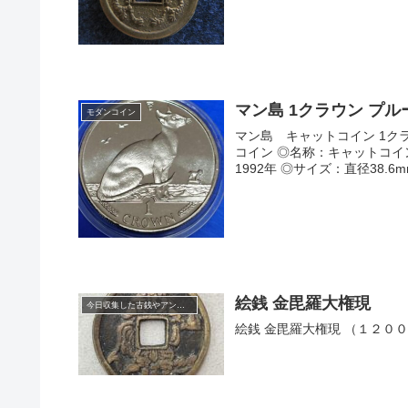
マン島 1クラウン プル
モダンコイン
マン島 キャットコイン 1ク
コイン ◎名称：キャットコイン1クラウン白銅貨（シャムネコ） ◎発行国：マン島 ◎発行年：
絵銭 金毘羅大権現
今日収集した古銭やアンティークコイン
絵銭 金毘羅大権現 （１２