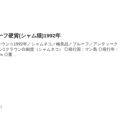
ーフ硬貨(シャム猫)1992年
ラウン☆1992年／シャムネコ／極美品／プルーフ／アンティーク
1992年 ◎サイズ：直径38.6mm ◎重...
００）