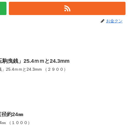
お金クン
曳銭」25.4ｍｍと24.3mm
絵銭・母銭と通用銭「玉駒曳銭」25.4ｍｍと24.3mm （２９００）
直径約24㎜
古銭 絵銭 招財進寶 直径約24㎜ （１０００）