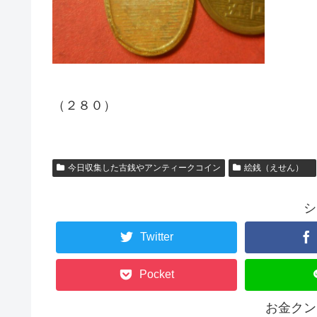
（２８０）
今日収集した古銭やアンティークコイン
絵銭（えせん）
シ
Twitter
Pocket
お金クン