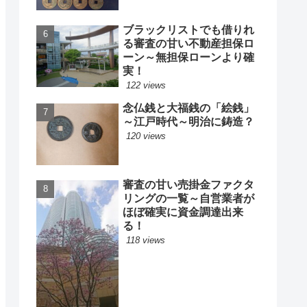
ブラックリストでも借りれ
る審査の甘い不動産担保ロ
ーン～無担保ローンより確
実！
122 views
念仏銭と大福銭の「絵銭」
～江戸時代～明治に鋳造？
120 views
審査の甘い売掛金ファクタ
リングの一覧～自営業者が
ほぼ確実に資金調達出来
る！
118 views